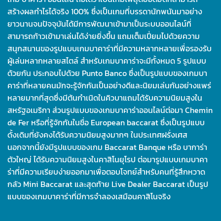
สร้างผลกำไรได้จริง 100% ซึ่งเป็นเกมที่บรรดานักพนันมาอย่าง
ยาวนานจนปัจจุบันได้มีการพัฒนาเข้ามาเป็นระบบออนไลน์ที่
สามารถก้าวเข้ามาเล่นได้ง่ายยิ่งขึ้น แถมเต็มเปี่ยมไปด้วยความ
สนุกสนานของรูปแบบเกมบาคาร่าที่มีความหลากหลายเพื่อรองรับ
ผู้เล่นหลากหลายสไตล์ สำหรับเกมบาคาร่าจะมีทั้งหมด 5 รูปแบบ
ด้วยกัน ประกอบไปด้วย Punto Banco ซึ่งเป็นรูปแบบของเกมบา
คาร่าที่หลายคนมักจะรู้จักกันเป็นอย่างดีและนิยมเล่นกันอย่างแพร่
หลายมากที่สุดซึ่งมีต้นกำเนิดในคิวบาแถมได้รับความนิยมสูงใน
สหรัฐอเมริกา ส่วนรูปแบบของเกมบาคาร่าออนไลน์ต่อมา Chemin
de Fer หรือที่รู้จักกันในชื่อ European baccarat ซึ่งเป็นรูปแบบ
ดั้งเดิมที่ยังคงได้รับความนิยมสูงมากๆ ในประเทศฝรั่งเศส
นอกจากนี้ยังมีรูปแบบของเกม Baccarat Banque หรือ บาการ่า
ตัวใหญ่ ได้รับความนิยมสูงในคาสิโนยุโรป ต่อมารูปแบบเกมบาคา
ร่าที่มีความเรียบง่ายออกมาเพื่อตอบโจทย์สำหรับคนที่รู้สึกหวาด
กลัว Mini Baccarat และสุดท้าย Live Dealer Baccarat เป็นรูป
แบบของเกมบาคาร่าที่มีการจำลองเสมือนคาสิโนจริง