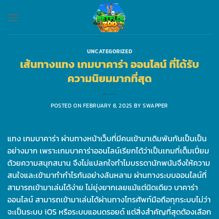
Skip
to
content
UNCATEGORIZED
เส้นทางแทง เกมบาคาร่า ออนไลน์ ที่ได้รับ
ความนิยมมากที่สุด
POSTED ON
FEBRUARY 8, 2025
BY
SWAPPER
แทง
เกมบาคาร่า
ผ่านทางหน้าเว็บที่มีคนเข้ามาเดิมพันกันเป็นเป็น
อย่างมาก เพราะเกมบาคาร่าออนไลน์เรียกได้ว่าเป็นเกมที่เต็มเปี่ยม
ด้วยความสนุกสนาน จึงไม่แปลกใจทำไมบรรดานักพนันจึงให้ความ
สนใจและเข้ามาทำกำไรกันอย่างล้นหลาม ผ่านทางระบบออนไลน์ที่
สามารถเข้ามาเล่นได้ง่าย ไม่ยุ่งยากเลยแม้แต่นิดเดียว
บาคาร่า
ออนไลน์
สามารถเข้ามาเล่นได้ผ่านทางโทรศัพท์มือถือทุกระบบไม่ว่า
จะเป็นระบบ iOS หรือระบบแอนดรอยด์ แต่สิ่งสำคัญที่สุดต้องเลือก