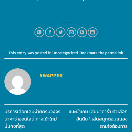
This entry was posted in
Uncategorized
. Bookmark the
permalink
.
SWAPPER
บริการเลือกเล่นง่ายครบวงจร
แนะนำเกม เล่นบาคาร่า ตัวเลือก
บาคาร่าออนไลน์ ทางเข้าใหม่
อันดับ 1 เล่นสนุกตอบสนอง
มั่นคงที่สุด
ตามใจต้องการ