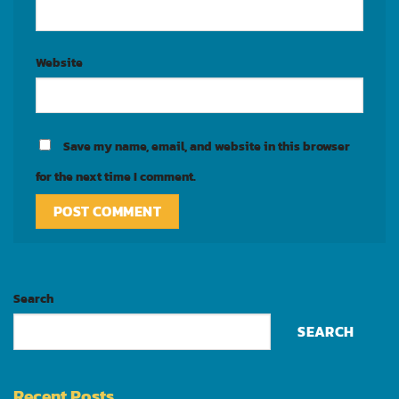
Website
Save my name, email, and website in this browser
for the next time I comment.
Search
SEARCH
Recent Posts