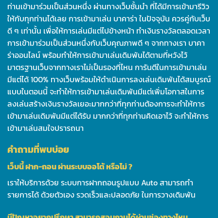
ท่านเข้ามาร่วมเป็นส่วนหนึ่ง ผ่านทางเว็บชั้นนำ ที่ได้มีการเข้ามารีวิว
ให้กับทุกท่านได้เลย การเข้ามาเล่น บาคาร่า ในปัจจุบัน ควรคู่กับเว็บ
ดี ๆ เท่านั้น เพื่อให้การเล่นมีแต่ไปข้างหน้า ทำเงินรางวัลตลอดเวลา
การเข้ามาร่วมเป็นส่วนหนึ่งกับเว็บคุณภาพดี ๆ จากทางเรา บาคา
ร่าออนไลน์ พร้อมทำให้การเข้ามาเล่นเดิมพันได้ตามที่หวังไว้
มาตรฐานเว็บจากทางเราไม่เป็นรองที่ไหน การันตีในการเข้ามาเล่น
มีแต่ได้ 100% ทางเว็บพร้อมให้ดำเนินการลงเล่นเดิมพันได้สมบูรณ์
แบบในตอนนี้ จะทำให้การเข้ามาเล่นเดิมพันมีแต่เพิ่มโอกาสในการ
ลงเล่นสร้างเงินรางวัลเยอะมากกว่าที่ทุกท่านต้องการจะทำให้การ
เข้ามาเล่นเดิมพันมีแต่ได้รับ มากกว่าที่ทุกท่านคิดเอาไว้ จะทำให้การ
เข้ามาเล่นสมใจปรารถนา
คำถามที่พบบ่อย
เว็บนี้ ฝาก-ถอน ผ่านระบบออโต้ หรือไม่ ?
เราให้บริการด้วย ระบบการฝากถอนรูปแบบ Auto สามารถทำ
รายการได้ ด้วยตัวเอง รวดเร็วและปลอดภัย ในการวางเดิมพัน
มีปัญหาอยากปรึกษา สามารถสอบถามได้ผ่านช่องทางไหน