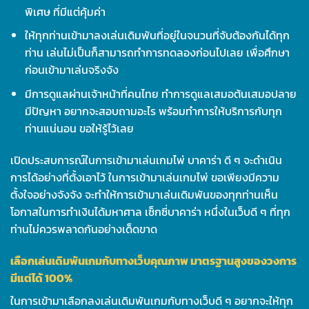
พิเศษ ที่มีแต่คุ้มค่า
ให้ทุกท่านเข้ามาลงเล่นเดิมพันที่อยู่ในจนวนที่จับต้องกันได้ทุก
ท่าน เล่นไม่เป็นก็สามารถทำการทดลองก่อนไปเลย เพื่อศึกษา
ก่อนเข้ามาเล่นจริงจัง
มีการดูแลผ่านเจ้าหน้าที่คนไทย ทำการดูแลเสมอต้นเสมอปลาย
มีปัญหา อยากจะสอบถามอะไร พร้อมทำการให้บริการกับทุก
ท่านแน่นอน ขอให้รู้ไว้เลย
เปิดประสบการณ์ในการเข้ามาเล่นเกมไพ่ บาคาร่า ดี ๆ จะดำเนิน
การได้อย่างที่ตั้งเอาไว้ ในการเข้ามาเล่นเกมไพ่ ขอเพียงมีความ
ตั้งใจอย่างจังจัง จะทำให้การเข้ามาเล่นเดิมพันของทุกท่านเห็น
โอกาสในการทำเงินได้มหาศาล เซ็กซี่บาคาร่า หนึ่งในเว็บดี ๆ ที่ทุก
ท่านไม่ควรพลาดกันอย่างเด็ดขาด
เลือกเล่นเดิมพันเกมกับทางเว็บคุณภาพ มาตรฐานสูงของวงการ
มีแต่ได้ 100%
ในการเข้ามาเลือกลงเล่นเดิมพันเกมกับทางเว็บดี ๆ อยากจะให้ทุก