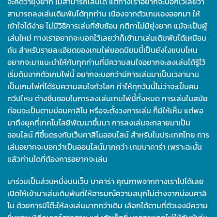
จะคิดว่ายุ่งยาก ไม่สามารถเล่นได้ แต่ทางเราอยากจะบอกไว้เลยว่า
สามารถลงเล่นเดิมพันได้ทุกท่าน เนื่องจากตัวเกมเองออกมา ให้
เข้าใจได้ง่าย ไม่มีวิธีการเล่นที่ซับซ้อน กติกาไม่มียุ่งยาก แม้จะเป็นผู้
เล่นใหม่ ทางเราอยากจะบอกไว้เลยว่าก็เข้ามาเล่นเดิมพันได้เหมือน
กัน สำหรับรายละเอียดของเกมไพ่ยอดนิยมนี้เป็นยังไงแบบไหน
อยากจะมาแนะนำให้กับทุกท่านที่มีความสนใจอยากจะลงเล่นได้รู้ไว้
เริ่มต้นจากตัวเกมไพ่นี้ อยากจะบอกว่ามีการเล่นมาเป็นเวลานาน
เป็นเกมไพ่ที่ได้รับความสนใจทั่วโลก ทำให้ทุกวันนี้ไม่ว่าจะเป็นคน
ทวีปไหน ต่างชื่นชอบในการลงเล่นเกมไพ่นี้ทั้งหมด การเล่นในสมัย
ก่อนจะเป็นตามบ่อนคาสิโน หรือจะตั้งวงการเล่น ก็มีให้เห็น แต่พอ
มาถึงยุคที่เทคโนโลยีพัฒนาขึ้นมา การลงเล่นจะกลายมาเป็น
ออนไลน์ ที่ขึ้นตรงกับเว็บคาสิโนออนไลน์ สำหรับในประเทศไทย การ
เล่นอยากจะบอกว่าเป็นออนไลน์มากกว่า เกมบาคาร่า เพราะฉะนั้น
แล้วท่านใดที่ต้องการอยากจะเล่น
มาร่วมเป็นส่วนหนึ่งบนเว็บ บาคาร่า คุณภาพจากทางเราไปได้เลย
เปิดให้เข้ามาเล่นเดิมพันที่ให้อารมณ์ความสนุกไม่ต่างจากบ่อนคาสิ
โน ด้วยการมีโต๊ะให้ลงเล่นมากกว่าเดิม เลือกได้ตามที่ตัวเองมีความ