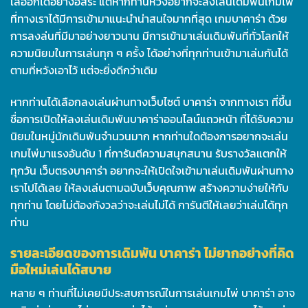
เลืออกได้อย่างอิสระ แต่หากท่านหวังอยากจะลงเล่นเดิมพันเกมไพ่
ที่ทางเราได้มีการเข้ามาแนะนำน่าสนใจมากที่สุด เกมบาคาร่า ด้วย
การลงล่นที่มีมาอย่างยาวนาน มีการเข้ามาเล่นเดิมพันที่ทั่วโลกให้
ความนิยมในการเล่นทุก ๆ ครั้ง ได้อย่างที่ทุกท่านเข้ามาเล่นกันได้
ตามที่หวังเอาไว้ แต่จะยิ่งดีกว่าเดิม
หากท่านได้เลือกลงเล่นผ่านทางเว็บไซต์ บาคาร่า จากทางเรา ที่ขึ้น
ชื่อการเปิดให้ลงเล่นเดิมพันบาคาร่าออนไลน์แถวหน้า ที่ได้รับความ
นิยมในหมู่นักเดิมพันจำนวนมาก หากท่านใดต้องการอยากจะเล่น
เกมไพ่มาแรงอันดับ 1 ที่การันตีความสนุกสนาน รับรางวัลแตกให้
ทุกวัน เว็บตรงบาคาร่า อยากจะให้เปิดใจเข้ามาเล่นเดิมพันผ่านทาง
เราไปได้เลย ให้ลงเล่นตามฉบับเว็บคุณภาพ สร้างความง่ายให้กับ
ทุกท่าน โดยไม่ต้องกังวลว่าจะเล่นไม่ได้ การันตีให้เลยว่าเล่นได้ทุก
ท่าน
รายละเอียดของการเดิมพัน บาคาร่า ไม่ยากอย่างที่คิด
มือใหม่เล่นได้สบาย
หลาย ๆ ท่านที่ไม่เคยมีประสบการณ์ในการเล่นเกมไพ่ บาคาร่า อาจ