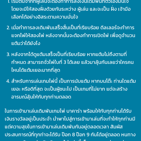
เริ่มต้นจากที่ผู้เล่นจะต้องทำการลงเงินเดิมพันที่ตัวเองมั่นใจ
โดยจะมีให้สองฝั่งด้วยกันระหว่าง ผู้เล่น และจะเป็น ฝั่ง เจ้ามือ
เลือกได้อย่างอิสระตามความมั่นใจ
เมื่อทำการลงเดิมพันเสร็จสิ้นเป็นที่เรียบร้อย ดีลเลอร์จะทำการ
แจกไพ่ให้สองไพ่ หลังจากนั้นจะต้องทำการเปิดไพ่ เพื่อดูจำนวน
แต้มว่าได้ยังไง
หลังจากได้ดูแต้มเสร็จเป็นที่เรียบร้อย หากแต้มไม่ถึงตามที่
กำหนด สามารถจั่วไพ่ใบที่ 3 ได้เลย แล้วมาลุ้นกันเลยว่าใครคน
ไหนได้แต้มเยอะมากที่สุด
สำหรับการเล่นเกมไพ่นี้ เป็นการนับแต้ม หากบนโต๊ะ ท่านใดแต้ม
เยอะ หรือดีที่สุด จะเป็นผู้ชนะไป เป็นเกมที่ไม่ยาก แต่จะสร้าง
อารมณ์ลุ้นให้กับทุกท่านตลอด
ในการเข้ามาเล่นเดิมพันเกมไพ่ บาคาร่า พร้อมให้กับทุกท่านได้รับ
เงินรางวัลอยู่เป็นประจำ นำพาไปสู่การเข้ามาเล่นที่จะทำให้ทุกท่านมี
แต่ความสุขในการเข้ามาเล่นเดิมพันกันอยู่ตลอดเวลา สัมผัส
ประสบการณ์ที่ทุกท่าจะได้รับ ป๊อก 8 ป๊อก 9 กันได้อยู่ตลอด หนทาง