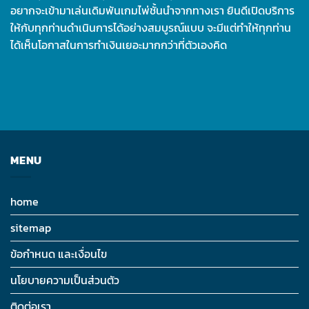
อยากจะเข้ามาเล่นเดิมพันเกมไพ่ชั้นนำจากทางเรา ยินดีเปิดบริการ
ให้กับทุกท่านดำเนินการได้อย่างสมบูรณ์แบบ จะมีแต่ทำให้ทุกท่าน
ได้เห็นโอกาสในการทำเงินเยอะมากกว่าที่ตัวเองคิด
MENU
home
sitemap
ข้อกำหนด และเงื่อนไข
นโยบายความเป็นส่วนตัว
ติดต่อเรา