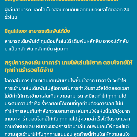
ผู้เล่นสามารถ แอดไลน์มาสอบถามกับแอดมินของเราได้ตลอด 24
ชั่วโมง
มีทุนไม่เยอะ สามารถเดิมพันได้มั้ย
สามารถเดิมพันได้ ทุนน้อยก็เล่นได้ เดิมพันหลักสิบ อาจจะได้กลับ
มาเป็นหลักพัน หลักหมื่น คุ้มมาก
สรุปการลงเล่น บาคาร่า เกมไพ่เล่นไม่ยาก ตอบโจทย์ให้
ทุกท่านร่ำรวยได้ง่าย
โอกาสในการเข้ามาเล่นเดิมพันเกมไพ่ชั้นนำจาก บาคาร่า จะทำให้
การเข้ามาเล่นเดิมพันไปสู่โอกาสในการทำเงินรางวัลได้ตลอดเวลา
ไม่มีทำให้การเข้ามาเล่นเกินความสามารถ จะมีแต่ทำให้ทุกท่านได้
ประสบความสำเร็จ ร่ำรวยกันได้ตามที่ทุกท่านต้องการเลย ไม่มี
ทำให้การเล่นเกินกำลังความสามารถ เล่นเกมไพ่แห่งนี้ไม่มียุ่งยาก
เกมบาคาร่า ตอบโจทย์ให้กับทุกท่านไปสู่ความสำเร็จได้ในระยะเวลา
ตามกำหนดเลย หนทางของการเข้ามาเล่นเดิมพันเกมไพ่ที่จะมีแต่
ความสุขเข้ามาให้กับทุกท่านแน่นอน สุดท้ายนี้ท่านใดให้ความสนใจ